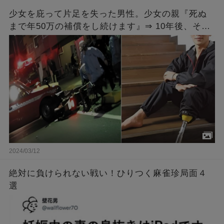
少女を庇って片足を失った男性。少女の親『死ぬ
まで年50万の補償をし続けます』⇒ 10年後、その
少女が結婚すると聞いた男性は・・・
2024/03/12
絶対に負けられない戦い！ひりつく麻雀珍局面４
選