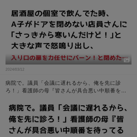
声で怒鳴り出し、入り口の扉を力任せにバーン！
と閉めた…
2024/03/12
病院で。議員「会議に遅れるから、俺を先に診
ろ！」看護師の母『皆さんが具合悪い中順番を待
ってるんです』議員「俺は議員だぞ！」 → すると
母が…